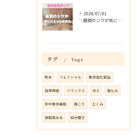
2026/07/01
＼眉間のシワが気になる人がやってる美容法／
タグ
Tags
熊本
フェイシャル
無添加化粧品
自律神経
リラックス
冷え
塩もみ
年中無休美肌
肩こり
むくみ
波動高める
自分磨き