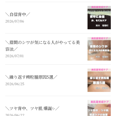
＼自信背中／
2026/07/06
＼眉間のシワが気になる人がやってる美
容法／
2026/07/01
＼繰り返す稗粒腫原因5選／
2026/06/25
＼ツヤ背中、ツヤ肌 爆誕✨／
2026/06/22