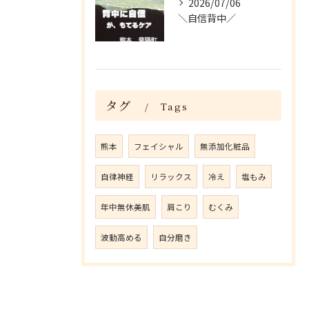
2026/07/06
＼自信背中／
タグ
Tags
熊本
フェイシャル
無添加化粧品
自律神経
リラックス
冷え
塩もみ
年中無休美肌
肩こり
むくみ
波動高める
自分磨き