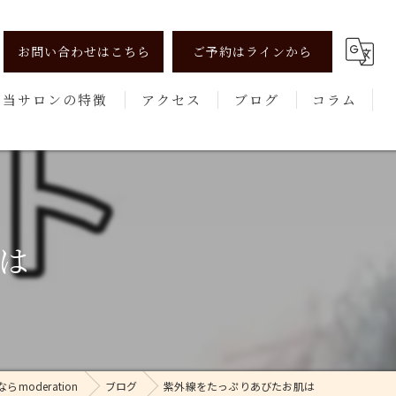
お問い合わせはこちら
ご予約はラインから
当サロンの特徴
アクセス
ブログ
コラム
リンパマッサージ
よもぎ蒸し
美肌
は
健康
エステ
oderation
ブログ
紫外線をたっぷりあびたお肌は