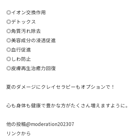
◎イオン交換作用
◎デトックス
◎角質汚れ除去
◎美容成分の浸透促進
◎血行促進
◎しわ防止
◎皮膚再生治癒力回復
夏のダメージにクレイセラピーもオプションで！
心も身体も健康で豊かな方がたくさん増えますように。
他の投稿@moderation202307
リンクから