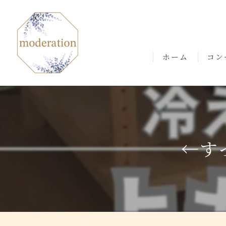
ホーム
コン
ごあ
←す