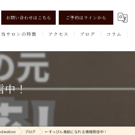
お問い合わせはこちら
ご予約はラインから
当サロンの特徴
アクセス
ブログ
コラム
リンパマッサージ
よもぎ蒸し
美肌
信中！
健康
エステ
ration
ブログ
←すっぴん美肌になれる情報発信中！