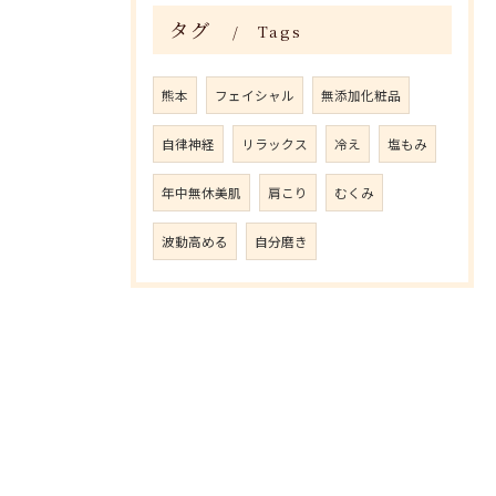
タグ
Tags
熊本
フェイシャル
無添加化粧品
自律神経
リラックス
冷え
塩もみ
年中無休美肌
肩こり
むくみ
波動高める
自分磨き