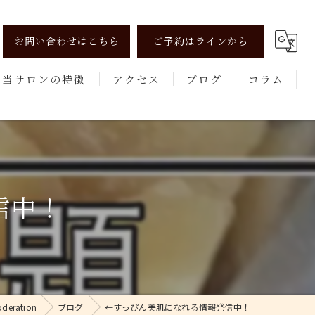
お問い合わせはこちら
ご予約はラインから
当サロンの特徴
アクセス
ブログ
コラム
リンパマッサージ
よもぎ蒸し
美肌
信中！
健康
エステ
ration
ブログ
←すっぴん美肌になれる情報発信中！