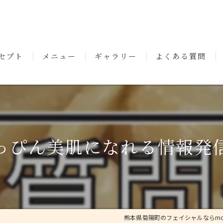
セプト
メニュー
ギャラリー
よくある質問
いさつ
っぴん美肌になれる情報発
熊本県菊陽町のフェイシャルならmode