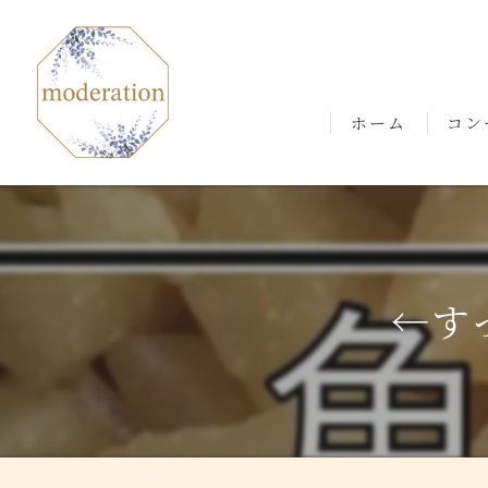
ホーム
コン
ごあ
←す