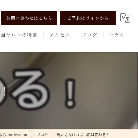
お問い合わせはこちら
ご予約はラインから
当サロンの特徴
アクセス
ブログ
コラム
リンパマッサージ
よもぎ蒸し
美肌
！
健康
エステ
oderation
ブログ
乾かさなければお肌は変わる！