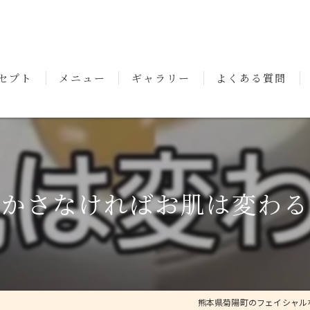
セプト
メニュー
ギャラリー
よくある質問
いさつ
乾かさなければお肌は変わる
熊本県菊陽町のフェイシャルならm