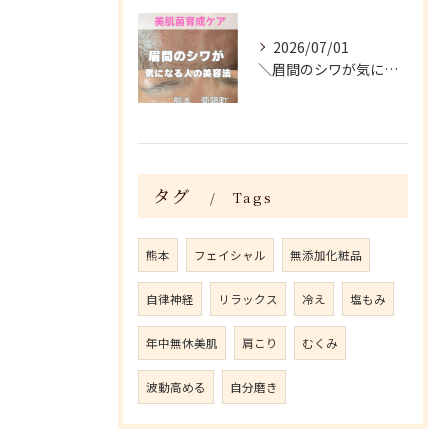
2026/07/01
＼眉間のシワが気になる人がやってる美容法／
タグ
Tags
熊本
フェイシャル
無添加化粧品
自律神経
リラックス
冷え
塩もみ
年中無休美肌
肩こり
むくみ
波動高める
自分磨き