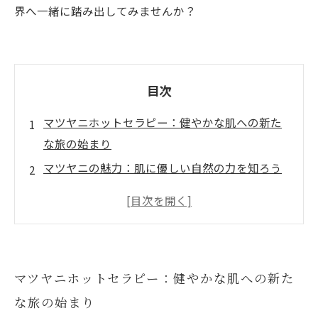
界へ一緒に踏み出してみませんか？
目次
マツヤニホットセラピー：健やかな肌への新た
な旅の始まり
マツヤニの魅力：肌に優しい自然の力を知ろう
抗菌作用とリラックス効果：マツヤニがもたら
す嬉しい変化
フェイシャルマッサージとの相乗効果で肌を整
える
マツヤニホットセラピー：健やかな肌への新た
ノーファンデ肌を実現するための第一歩
な旅の始まり
自信を持って素肌をさらけ出そう：マツヤニの