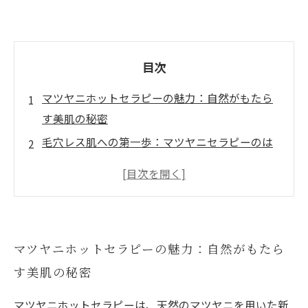
目次
マツヤニホットセラピーの魅力：自然がもたら
す美肌の秘密
毛穴レス肌への第一歩：マツヤニセラピーのは
じまり
温熱効果で血行促進！透明感のある肌を目指す
ダニや産毛を優しく除去！マツヤニの効果と
は？
マツヤニホットセラピーの魅力：自然がもたら
敏感肌にも安心：天然100％成分の魅力
す美肌の秘密
実際の体験談から学ぶ、マツヤニホットセラピ
ーの効果
マツヤニホットセラピーは、天然のマツヤニを用いた新