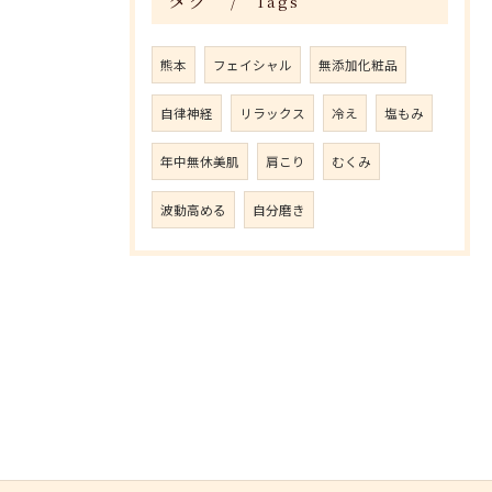
Tags
熊本
フェイシャル
無添加化粧品
自律神経
リラックス
冷え
塩もみ
年中無休美肌
肩こり
むくみ
波動高める
自分磨き