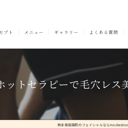
セプト
メニュー
ギャラリー
よくある質問
いさつ
ホットセラピーで毛穴レス
熊本県菊陽町のフェイシャルならmoderatio