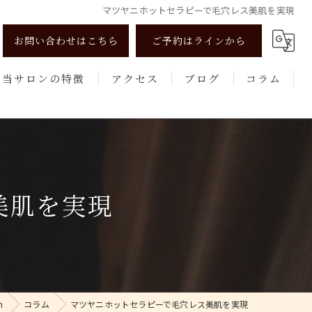
マツヤニホットセラピーで毛穴レス美肌を実現
お問い合わせはこちら
ご予約はラインから
当サロンの特徴
アクセス
ブログ
コラム
リンパマッサージ
よもぎ蒸し
美肌
美肌を実現
健康
エステ
n
コラム
マツヤニホットセラピーで毛穴レス美肌を実現