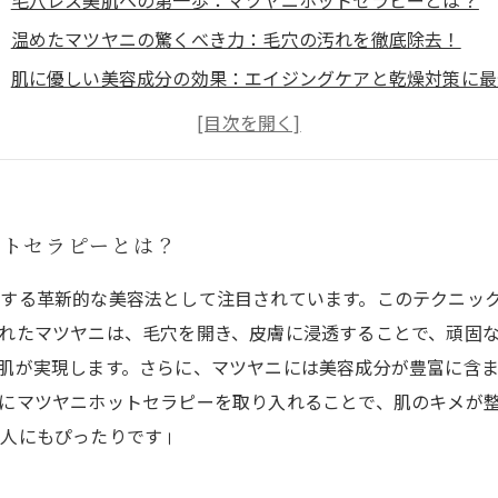
毛穴レス美肌への第一歩：マツヤニホットセラピーとは？
温めたマツヤニの驚くべき力：毛穴の汚れを徹底除去！
肌に優しい美容成分の効果：エイジングケアと乾燥対策に最
美肌を目指すあなたへ：角質と顔ダニ、産毛の除去方法
自宅でできるマツヤニホットセラピーの実践手順
美肌効果を最大化するためのポイントとは
理想の肌を手に入れる：マツヤニホットセラピーの総まとめ
ットセラピーとは？
する革新的な美容法として注目されています。このテクニッ
れたマツヤニは、毛穴を開き、皮膚に浸透することで、頑固
肌が実現します。さらに、マツヤニには美容成分が豊富に含
にマツヤニホットセラピーを取り入れることで、肌のキメが
人にもぴったりです।