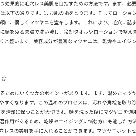
つ効果的に毛穴レス美肌を目指すための方法です。まず、必
順は以下の通りです。1. お肌の垢をとります。そしてローシ
な顔に、優しくマツヤニを塗布します。これにより、毛穴に詰ま
最後に顔をぬるま湯で洗い流し、冷却タオルやローションで整え
りと整います。美容成分が豊富なマツヤニは、乾燥やエイジ
とは
るためにいくつかのポイントがあります。まず、温めたマツ
やすくなります。この温めのプロセスは、汚れや角栓を取り
肌を清潔に保つことが大切です。顔を洗った後にマツヤニを適
湿作用があるため、乾燥やエイジングに悩む方にも適した方法
穴レスの美肌を手に入れることができます。マツヤニホット