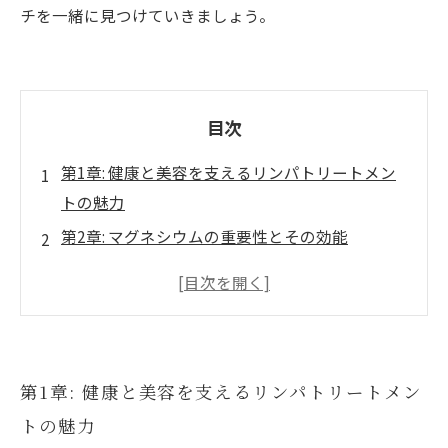
チを一緒に見つけていきましょう。
目次
第1章: 健康と美容を支えるリンパトリートメン
トの魅力
第2章: マグネシウムの重要性とその効能
第3章: リンパトリートメントとマグネシウムの
相互作用
第4章: 経皮吸収で実現するマグネシウムの効果
的な摂取法
第1章: 健康と美容を支えるリンパトリートメン
第5章: ミネラルオイルを使った新しい施術法
トの魅力
第6章: リンパの流れを改善するための実践的な