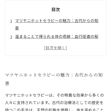
目次
マツヤニホットセラピーの魅力：古代からの知
恵
温まることで得られる体の奇跡：血行促進の秘
密
心身の疲れを癒すマツヤニの力：あなたの健康
をサポート
デトックス効果がもたらす体調改善のメカニズ
マツヤニホットセラピーの魅力：古代からの知
ム
恵
好転反応とは？体が求める本来の状態への回帰
マツヤニホットセラピーを日常に取り入れる方
マツヤニホットセラピーは、その特異な効果から多くの
法
人々に支持されています。古代の治療法としての歴史を
新しい健康法としてのマツヤニ：豊かなライフ
持つこの手法は、天然の松脂を使用し、体を温めること