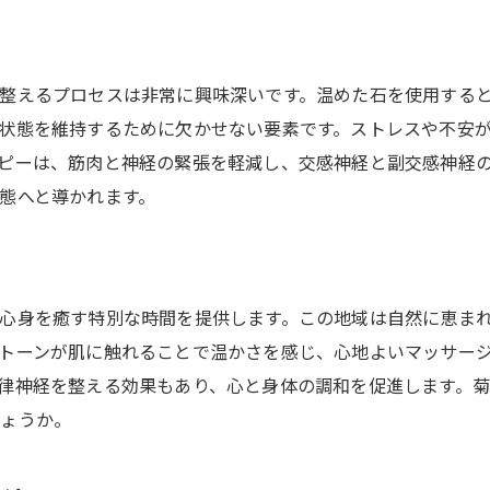
菊陽町の自然に包まれてホットストーンセラピーで心身の調和
自然の中でリラックスするメリット
ホットストーンセラピーと自然の相乗効果
整えるプロセスは非常に興味深いです。温めた石を使用する
菊陽町の魅力的な景観とセラピーの調和
状態を維持するために欠かせない要素です。ストレスや不安
ピーは、筋肉と神経の緊張を軽減し、交感神経と副交感神経
心身に優しい自然環境での施術
態へと導かれます。
明日への活力を引き出すセラピー
自然と共に感じる深い癒し
ホットストーンセラピーで自己肯定感を高める新しい自分に出
心身を癒す特別な時間を提供します。この地域は自然に恵ま
自己肯定感を高める秘訣とは
トーンが肌に触れることで温かさを感じ、心地よいマッサー
ホットストーンで心の深層に触れる
律神経を整える効果もあり、心と身体の調和を促進します。
新しい自分を発見するきっかけ
しょうか。
自分自身を大切にする時間の重要性
心と体の変化を実感する瞬間