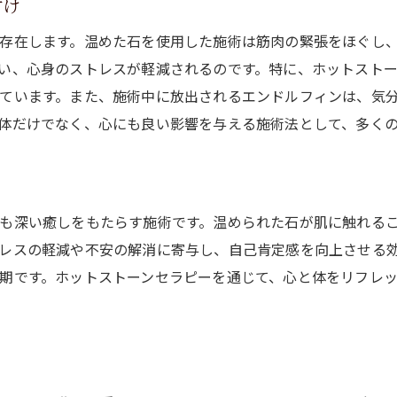
付け
前向きな気持ちを引き出す方法
存在します。温めた石を使用した施術は筋肉の緊張をほぐし
ホットストーンセラピーでリラックス菊陽町の心地よい空間
い、心身のストレスが軽減されるのです。特に、ホットスト
心地よさが広がる施術空間の秘密
ています。また、施術中に放出されるエンドルフィンは、気
ホットストーンの温もりを感じる瞬間
体だけでなく、心にも良い影響を与える施術法として、多く
日常から離れる贅沢なリラックス体験
菊陽町での特別な時間の過ごし方
身体の緊張を解き放つ技術
も深い癒しをもたらす施術です。温められた石が肌に触れる
心地よさが持続する理由
レスの軽減や不安の解消に寄与し、自己肯定感を向上させる
ホットストーンセラピーがもたらす自律神経への驚くべき効果
期です。ホットストーンセラピーを通じて、心と体をリフレ
自律神経を整えるメカニズム
ホットストーンの温熱療法の力
ストレス解消に効果的な理由
専門家が語るホットストーンの利点