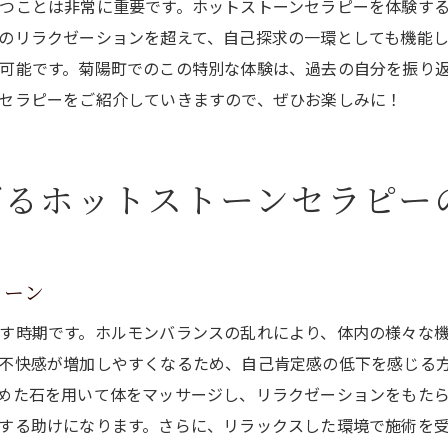
つことは非常に重要です。ホットストーンセラピーを体験す
健康的なライフスタイルへの第一歩
のリラクゼーションを超えて、自己探求の一環としても機能
体験者の声から見る効果の実際
可能です。菊陽町でのこの特別な体験は、過去の自分を振り
更年期女性に嬉しいホットストーンセラピーの癒し効果
セラピーをご紹介していきますので、ぜひお楽しみに！
更年期の症状軽減に向けて
ホルモンバランスの安定化を助ける
げるホットストーンセラピー
温めた石がもたらすリラックス効果
精神ケアと身体の調整を同時に
更年期女性からの支持を得る理由
トーン
専門家が語る更年期ケアの重要性
す時期です。ホルモンバランスの乱れにより、体内の様々な
菊陽町でホットストーンセラピーを体験し心身のバランスを取
不快感が増加しやすくなるため、自己肯定感の低下を感じる
菊陽町での特別な体験
めた石を用いて体をマッサージし、リラクゼーションをもた
心身のバランスを整えるプロセス
する助けになります。さらに、リラックスした環境で施術を
ホットストーンで新たな自分に出会う