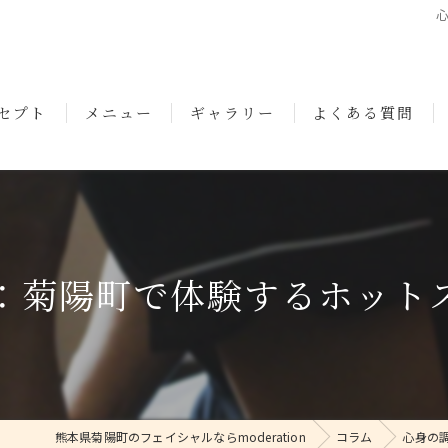
セプト
メニュー
ギャラリー
よくある質問
いさつ
：菊陽町で体験するホット
熊本県菊陽町のフェイシャルならmoderation
コラム
心身の