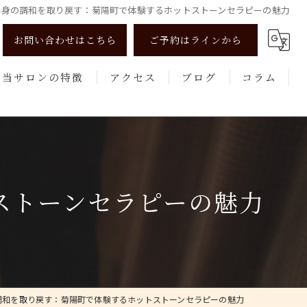
心身の調和を取り戻す：菊陽町で体験するホットストーンセラピーの魅力
お問い合わせはこちら
ご予約はラインから
当サロンの特徴
アクセス
ブログ
コラム
リンパマッサージ
よもぎ蒸し
美肌
ストーンセラピーの魅力
健康
エステ
調和を取り戻す：菊陽町で体験するホットストーンセラピーの魅力