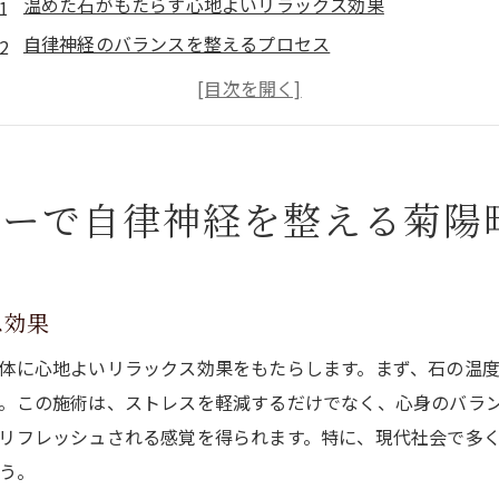
温めた石がもたらす心地よいリラックス効果
自律神経のバランスを整えるプロセス
菊陽町での特別な癒しの時間
ホットストーンセラピーの科学的な裏付け
精神的な安定を促すセラピーの魅力
自分自身と向き合う贅沢なひととき
ピーで自律神経を整える菊陽
更年期の不調を和らげるホットストーンセラピーの魅力
更年期における身体の変化とホットストーン
温めた石がもたらす安心感
ス効果
血行促進で活力を取り戻す
体に心地よいリラックス効果をもたらします。まず、石の温
更年期のイライラを解消する方法
。この施術は、ストレスを軽減するだけでなく、心身のバラ
ホットストーンで体感する心の平穏
リフレッシュされる感覚を得られます。特に、現代社会で多
う。
専門家による安心の施術