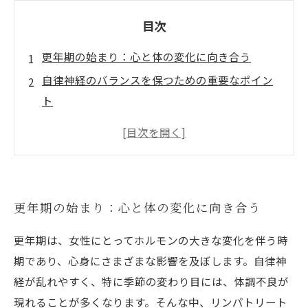
目次
更年期の始まり：心と体の変化に向き合う
自律神経のバランスを保つための重要なポイン
ト
季節の変わり目に起こる体調不良とは？
リンパトリートメントで得られるリラクゼーシ
ョンのメリット
更年期を乗り越えるためのリンパケアの実践
更年期の始まり：心と体の変化に向き合う
心身の健康を維持するための、リンパトリート
メントの効果
更年期は、女性にとってホルモンの大きな変化を伴う時
healthier and happier life: リンパトリートメン
期であり、心身にさまざまな影響を及ぼします。自律神
トで更年期を楽しもう
経が乱れやすく、特に季節の変わり目には、体調不良が
現れることが多くなります。そんな中、リンパトリート