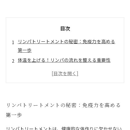
目次
リンパトリートメントの秘密：免疫力を高める
第一歩
体温を上げる！リンパの流れを整える重要性
ストレス社会におけるリンパトリートメントの
役割
健康的なライフスタイルへの道：リンパトリー
トメントの実践
リンパトリートメントの秘密：免疫力を高める
体験談：リンパトリートメントで得た私の変化
第一歩
あなたもできる！リンパトリートメントで心と
体を整えよう
リンパトリートメントは、健康的な体作りに欠かせない