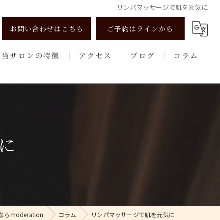
リンパマッサージで肌を元気に
お問い合わせはこちら
ご予約はラインから
当サロンの特徴
アクセス
ブログ
コラム
リンパマッサージ
よもぎ蒸し
美肌
に
健康
エステ
oderation
コラム
リンパマッサージで肌を元気に