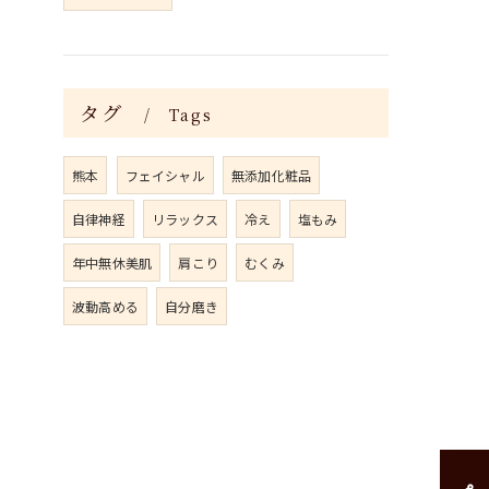
タグ
Tags
熊本
フェイシャル
無添加化粧品
自律神経
リラックス
冷え
塩もみ
年中無休美肌
肩こり
むくみ
波動高める
自分磨き