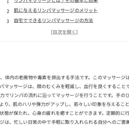
リンパマッサージとは？その基本と効果
肌に与えるリンパマッサージのメリット
自宅でできるリンパマッサージの方法
リンパマッサージの注意点と contraindications
継続的なリンパマッサージで得られる結果
果
、体内の老廃物や毒素を排出する手法です。このマッサージ
パマッサージは、顔のむくみを軽減し、血行を良くすることで
力でリンパの流れに沿ってマッサージを行うことです。手の
より、肌のハリや弾力がアップし、若々しい印象を与えること
状態が保たれ、心身の疲れを癒すことができます。定期的に
ジは、忙しい日常の中で手軽に取り入れられる自分へのご褒