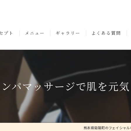
セプト
メニュー
ギャラリー
よくある質問
いさつ
リンパマッサージで肌を元気
熊本県菊陽町のフェイシャルならm