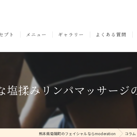
セプト
メニュー
ギャラリー
よくある質問
いさつ
な塩揉みリンパマッサージ
熊本県菊陽町のフェイシャルならmoderation
コラム