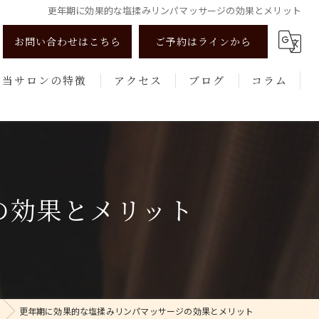
更年期に効果的な塩揉みリンパマッサージの効果とメリット
お問い合わせはこちら
ご予約はラインから
当サロンの特徴
アクセス
ブログ
コラム
リンパマッサージ
よもぎ蒸し
美肌
の効果とメリット
健康
エステ
更年期に効果的な塩揉みリンパマッサージの効果とメリット