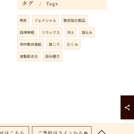
タグ
Tags
熊本
フェイシャル
無添加化粧品
自律神経
リラックス
冷え
塩もみ
年中無休美肌
肩こり
むくみ
波動高める
自分磨き
せはこちら
ご予約はラインから