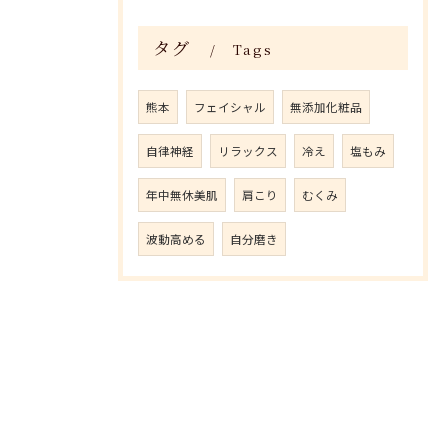
タグ
Tags
熊本
フェイシャル
無添加化粧品
自律神経
リラックス
冷え
塩もみ
年中無休美肌
肩こり
むくみ
波動高める
自分磨き