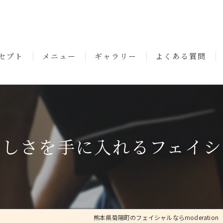
セプト
メニュー
ギャラリー
よくある質問
いさつ
美しさを手に入れるフェイシ
熊本県菊陽町のフェイシャルならmoderation