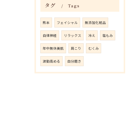
タグ
Tags
熊本
フェイシャル
無添加化粧品
自律神経
リラックス
冷え
塩もみ
年中無休美肌
肩こり
むくみ
波動高める
自分磨き