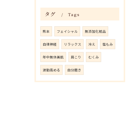
タグ
Tags
熊本
フェイシャル
無添加化粧品
自律神経
リラックス
冷え
塩もみ
年中無休美肌
肩こり
むくみ
波動高める
自分磨き