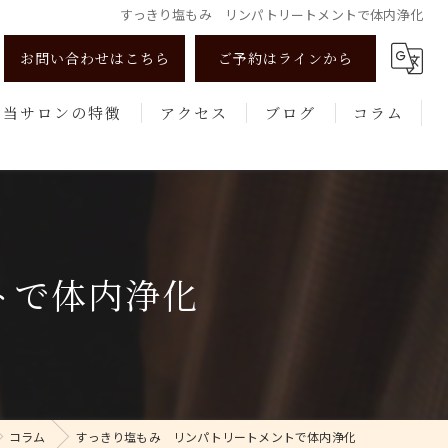
すっきり塩もみ リンパトリートメントで体内浄化
お問い合わせはこちら
ご予約はラインから
当サロンの特徴
アクセス
ブログ
コラム
リンパマッサージ
よもぎ蒸し
美肌
トで体内浄化
健康
エステ
コラム
すっきり塩もみ リンパトリートメントで体内浄化