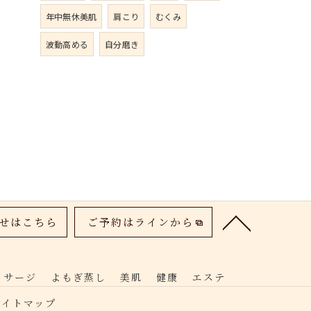
年中無休美肌
肩こり
むくみ
波動高める
自分磨き
せはこちら
ご予約はラインから
ッサージ
よもぎ蒸し
美肌
健康
エステ
サイトマップ