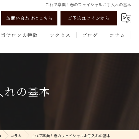
これで卒業！春のフェイシャルお手入れの基本
お問い合わせはこちら
ご予約はラインから
当サロンの特徴
アクセス
ブログ
コラム
リンパマッサージ
よもぎ蒸し
美肌
入れの基本
健康
エステ
n
コラム
これで卒業！春のフェイシャルお手入れの基本