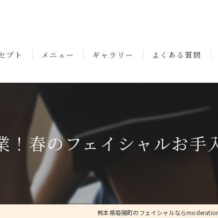
セプト
メニュー
ギャラリー
よくある質問
いさつ
業！春のフェイシャルお手
熊本県菊陽町のフェイシャルならmoderatio