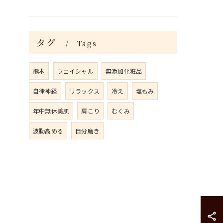
タグ
Tags
熊本
フェイシャル
無添加化粧品
自律神経
リラックス
冷え
塩もみ
年中無休美肌
肩こり
むくみ
波動高める
自分磨き