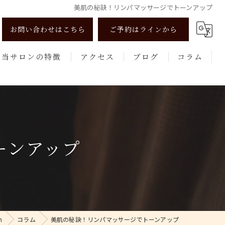
美肌の秘訣！リンパマッサージでトーンアップ
お問い合わせはこちら
ご予約はラインから
当サロンの特徴
アクセス
ブログ
コラム
リンパマッサージ
よもぎ蒸し
美肌
ーンアップ
健康
エステ
n
コラム
美肌の秘訣！リンパマッサージでトーンアップ