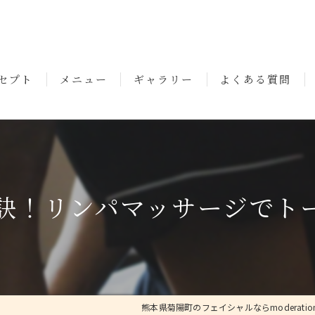
セプト
メニュー
ギャラリー
よくある質問
いさつ
訣！リンパマッサージでト
熊本県菊陽町のフェイシャルならmoderatio