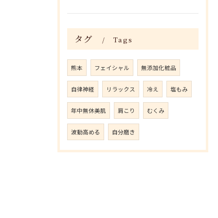
タグ
Tags
熊本
フェイシャル
無添加化粧品
自律神経
リラックス
冷え
塩もみ
年中無休美肌
肩こり
むくみ
波動高める
自分磨き