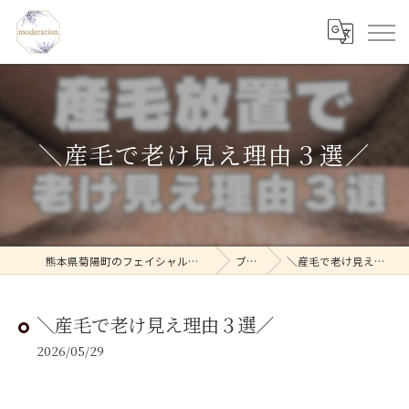
＼産毛で老け見え理由３選／
熊本県菊陽町のフェイシャルならmoderation
ブログ
＼産毛で老け見え理由３選／
＼産毛で老け見え理由３選／
2026/05/29