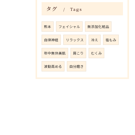
タグ
Tags
熊本
フェイシャル
無添加化粧品
自律神経
リラックス
冷え
塩もみ
年中無休美肌
肩こり
むくみ
波動高める
自分磨き