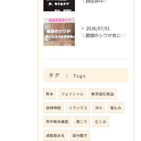
＼自信背中／
2026/07/01
＼眉間のシワが気になる人がやってる美容法／
タグ
Tags
熊本
フェイシャル
無添加化粧品
自律神経
リラックス
冷え
塩もみ
年中無休美肌
肩こり
むくみ
波動高める
自分磨き