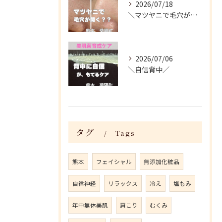
2026/07/18
＼マツヤニで毛穴が開く？／
2026/07/06
＼自信背中／
タグ
Tags
熊本
フェイシャル
無添加化粧品
自律神経
リラックス
冷え
塩もみ
年中無休美肌
肩こり
むくみ