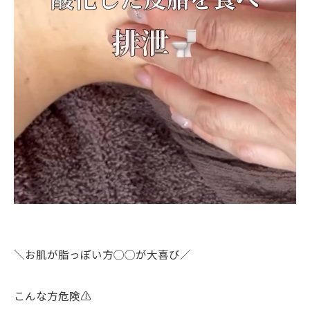
＼お肌が脂っぽい方◯◯が大喜び／
こんな方危険⚠️