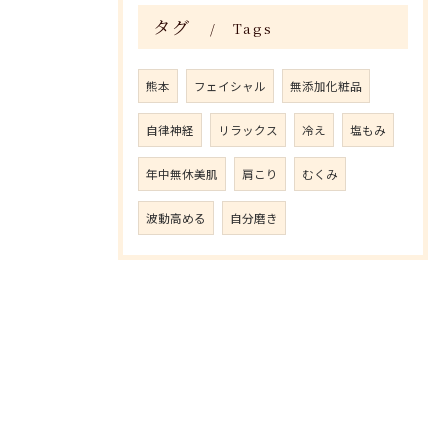
タグ
Tags
熊本
フェイシャル
無添加化粧品
自律神経
リラックス
冷え
塩もみ
年中無休美肌
肩こり
むくみ
波動高める
自分磨き