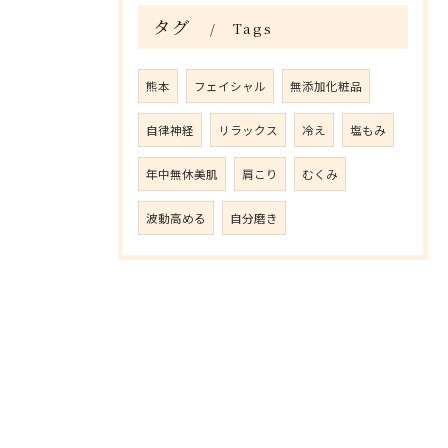
タグ
Tags
熊本
フェイシャル
無添加化粧品
自律神経
リラックス
冷え
塩もみ
年中無休美肌
肩こり
むくみ
波動高める
自分磨き