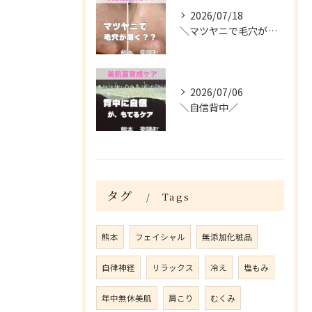
2026/07/18
＼マツヤニで毛穴が開く？／
2026/07/06
＼自信背中／
タグ
Tags
熊本
フェイシャル
無添加化粧品
自律神経
リラックス
冷え
塩もみ
年中無休美肌
肩こり
むくみ