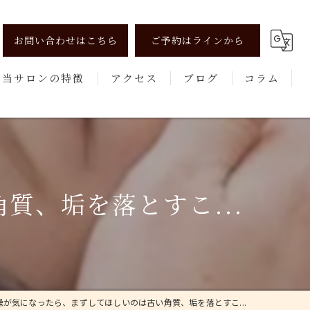
お問い合わせはこちら
ご予約はラインから
当サロンの特徴
アクセス
ブログ
コラム
リンパマッサージ
よもぎ蒸し
美肌
質、垢を落とすこ...
健康
エステ
燥が気になったら、まずしてほしいのは古い角質、垢を落とすこ...