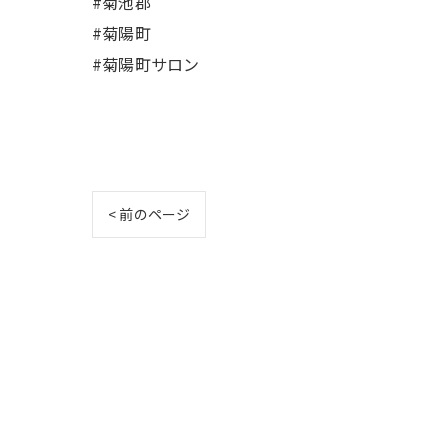
#菊池郡
#菊陽町
#菊陽町サロン
< 前のページ