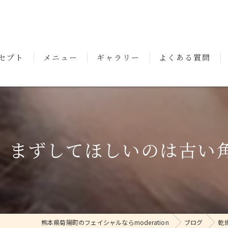
セプト
メニュー
ギャラリー
よくある質問
いさつ
まずしてほしいのは古い角
熊本県菊陽町のフェイシャルならmoderation
ブログ
乾